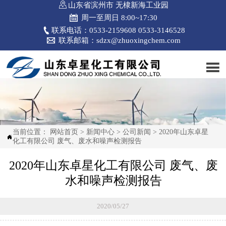

山东省滨州市 无棣新海工业园

周一至周日 8:00~17:30

联系电话：0533-2159608 0533-3146528

联系邮箱：sdzx@zhuoxingchem.com

当前位置：
网站首页
>
新闻中心
>
公司新闻
>
2020年山东卓星

化工有限公司 废气、废水和噪声检测报告
2020年山东卓星化工有限公司 废气、废
水和噪声检测报告
2020/05/27