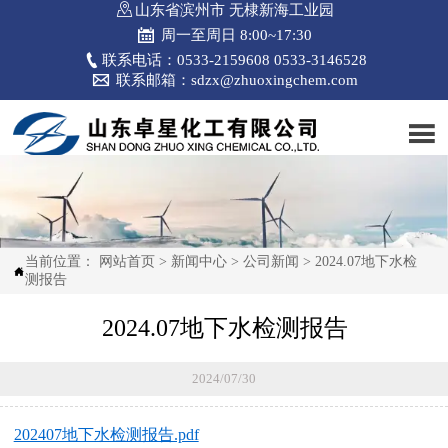

山东省滨州市 无棣新海工业园

周一至周日 8:00~17:30

联系电话：0533-2159608 0533-3146528

联系邮箱：sdzx@zhuoxingchem.com

当前位置：
网站首页
>
新闻中心
>
公司新闻
>
2024.07地下水检

测报告
2024.07地下水检测报告
2024/07/30
202407地下水检测报告.pdf