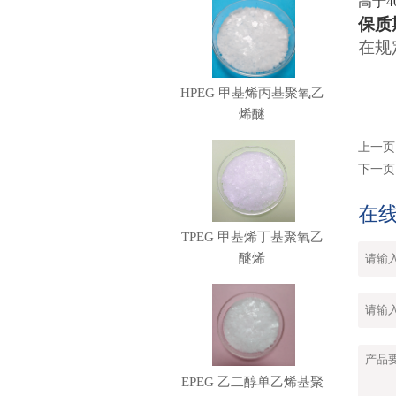
高于
保质
在规
HPEG 甲基烯丙基聚氧乙
烯醚
上一页
下一页
在
TPEG 甲基烯丁基聚氧乙
醚烯
EPEG 乙二醇单乙烯基聚