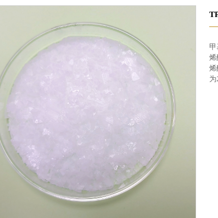
T
—
甲
烯
烯
为