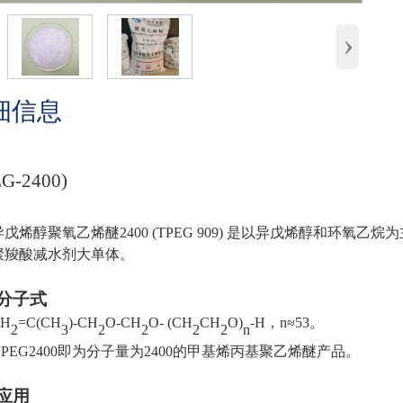
›
细信息
EG-
24
00)
异戊烯醇
聚氧乙烯醚
24
00
(
T
PEG
9
09
)
是以
异戊烯醇
和环氧乙烷为
聚羧酸减水剂大单体。
分子式
CH
=C(CH
)-CH
O-CH
O- (CH
CH
O)
-H
，
n≈5
3
。
2
3
2
2
2
2
n
HPEG2400即为分子量为2400的甲基烯丙基聚乙烯醚产品。
应用