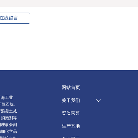
在线留言
网站首页
海工业
关于我们

环氧乙烷、
产混凝土减
资质荣誉
、消泡剂等
剂理事会副
生产基地
精细化学品