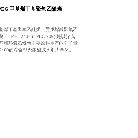
PEG 甲基烯丁基聚氧乙醚烯
——
基烯丁基聚氧乙醚烯（异戊烯醇聚氧乙
醚）TPEG 2400 (TPEG 909) 是以异戊
醇和环氧乙烷为主要原料生产的分子量
2400的综合型聚羧酸减水剂大单体。