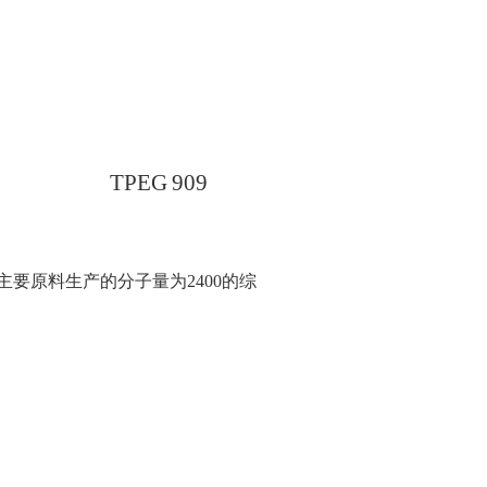
T
PEG
9
09
主要原料生产的分子量为
24
00
的
综