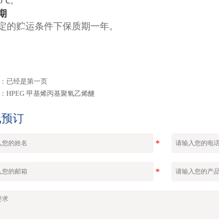
40℃
。
期
定的贮运条件下保质期一年
。
：已经是第一页
：
HPEG 甲基烯丙基聚氧乙烯醚
线预订