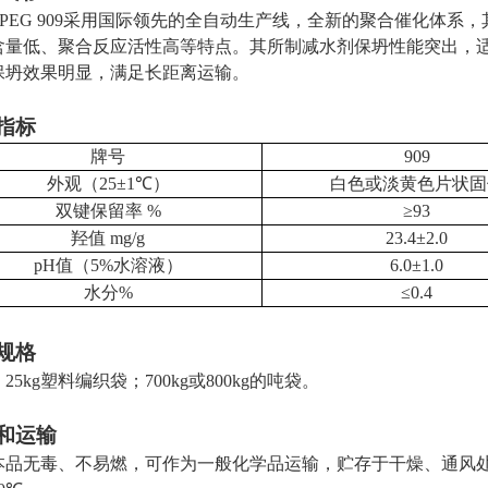
PEG
9
09
采用国际领先的全自动生产线，全新的聚合催化体系，
含量低、聚合反应活性高等特点。其所制减水剂保坍性能突出，
保坍效果明显，满足长距离运输。
指标
牌号
909
外观（
25±1℃
）
白色或淡黄色片状固
双键保留率
%
≥93
羟值
mg/g
23.4
±2.0
pH
值（
5%
水溶液）
6
.0±
1
.0
水分
%
≤0.4
规格
25kg
塑料编织袋；
700kg
或
800kg
的吨袋。
和运输
本品无毒、不易燃，可作为一般化学品运输，贮存于干燥、通风