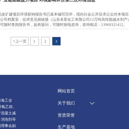
产品改扩建项目环境影响报告书已基本编写完毕，现向社会公开征求公众对本项
公司档案室，征求意见稿链接（山东卓星化工有限公司12万吨高性能减水剂产
时查阅报告书，如有疑问，可随时致电咨询，咨询电话：13969321412。
<
上一页
1
2
3
网站首页
海工业
关于我们

环氧乙烷、
产混凝土减
资质荣誉
、消泡剂等
剂理事会副
生产基地