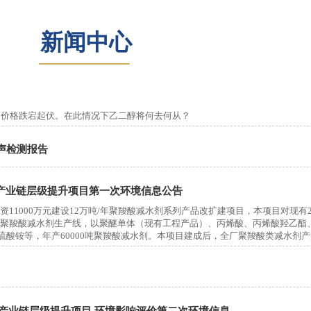
新闻中心
油价格跌宕起伏。在此情况下乙二醇将何去何从？
噪声检测报告
剂产业链层级提升项目第一次环境信息公告
1000万元建设12万吨/年聚羧酸减水剂系列产品改扩建项目，本项目对现有20
一条聚羧酸减水剂生产线，以聚醚单体（现有工程产品）、丙烯酸、丙烯酸羟乙酯
酸铵等，年产60000吨聚羧酸减水剂。本项目建成后，全厂聚羧酸类减水剂产量
剂产业链层级提升项目 环境影响评价第二次环境信息